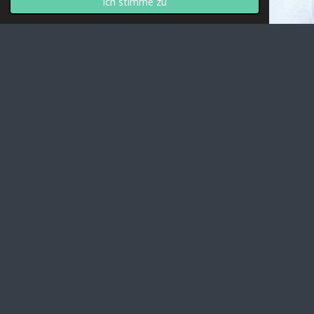
Ich stimme zu
Professionelle Betreuung
durch
https://www.tierarztpraxis-wieselburg.at/
Mag. med. vet. Sepp Vösenhuber
Mag. med. vet. Maximilian Auer