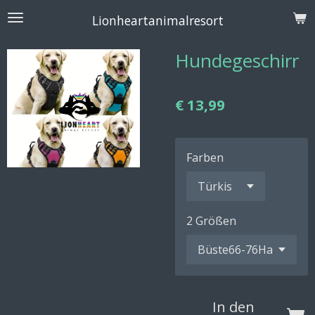
Zum
Lionheartanimalresort
Hauptinhalt
springen
Hundegeschirr
€ 13,99
Farben
2 Größen
In den