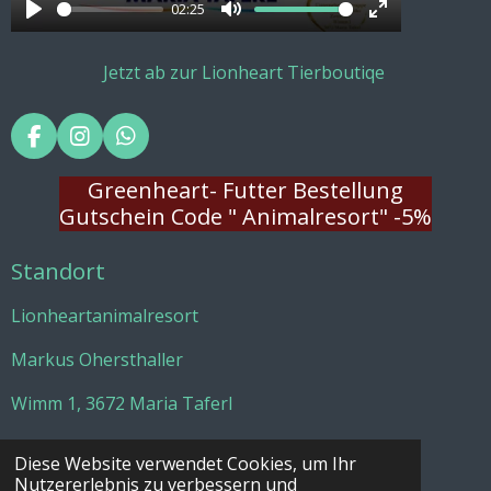
a
02:25
P
M
E
y
l
u
n
Jetzt ab zur Lionheart Tierboutiqe
a
t
t
y
e
e
F
I
W
r
a
n
h
f
c
s
a
Greenheart- Futter Bestellung
e
t
t
u
Gutschein Code " Animalresort" -5%
b
a
s
l
o
g
A
Standort
o
r
p
l
k
a
p
s
m
Lionheartanimalresort
c
r
Markus Ohersthaller
e
Wimm 1, 3672 Maria Taferl
e
06641605587
n
Diese Website verwendet Cookies, um Ihr
Nutzererlebnis zu verbessern und