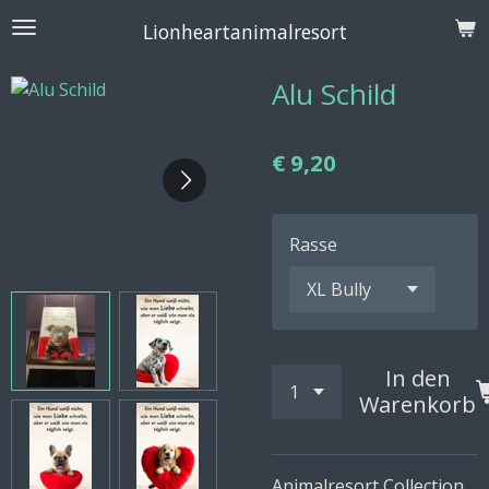
Zum
Lionheartanimalresort
Hauptinhalt
springen
Alu Schild
€ 9,20
Rasse
In den
Warenkorb
Animalresort Collection