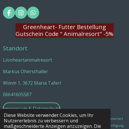
a
t
t
y
e
e
F
I
W
r
a
n
h
f
c
s
a
Greenheart- Futter Bestellung
e
t
t
u
Gutschein Code " Animalresort" -5%
b
a
s
l
o
g
A
Standort
o
r
p
l
k
a
p
s
m
Lionheartanimalresort
c
r
Markus Ohersthaller
e
Wimm 1, 3672 Maria Taferl
e
06641605587
n
Impressum & Datenschutz
Diese Website verwendet Cookies, um Ihr
©
2024 - 2025 Lionheartanimalresort/ Alle unsere Bilder wurden KI generiert
Nutzererlebnis zu verbessern und
maßgeschneiderte Anzeigen anzuzeigen. Die
bzw. mit KI bearbeitet oder wurden uns von unseren Partnern zur Verfügung