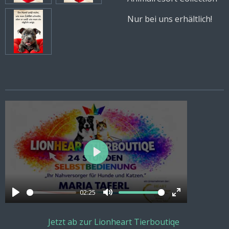
Nur bei uns erhältlich!
P
l
a
02:25
P
M
E
y
l
u
n
Jetzt ab zur Lionheart Tierboutiqe