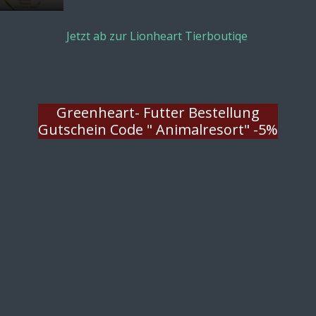
E
n
Jetzt ab zur Lionheart Tierboutiqe
t
e
r
f
Greenheart- Futter Bestellung
u
Gutschein Code " Animalresort" -5%
l
l
s
c
r
e
e
n