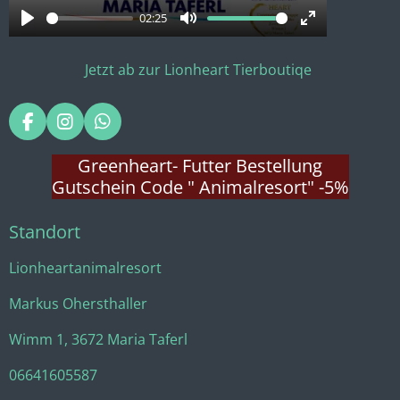
a
02:25
P
M
E
y
l
u
n
Jetzt ab zur Lionheart Tierboutiqe
a
t
t
y
e
e
F
I
W
r
a
n
h
f
c
s
a
Greenheart- Futter Bestellung
e
t
t
u
Gutschein Code " Animalresort" -5%
b
a
s
l
o
g
A
Standort
o
r
p
l
k
a
p
s
m
Lionheartanimalresort
c
r
Markus Ohersthaller
e
Wimm 1, 3672 Maria Taferl
e
06641605587
n