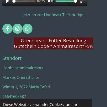
a
02:25
P
M
E
y
l
u
n
Jetzt ab zur Lionheart Tierboutiqe
a
t
t
y
e
e
F
I
W
r
a
n
h
f
c
s
a
Greenheart- Futter Bestellung
e
t
t
u
Gutschein Code " Animalresort" -5%
b
a
s
l
o
g
A
Standort
o
r
p
l
k
a
p
s
m
Lionheartanimalresort
c
r
Markus Ohersthaller
e
Wimm 1, 3672 Maria Taferl
e
06641605587
n
Diese Website verwendet Cookies, um Ihr