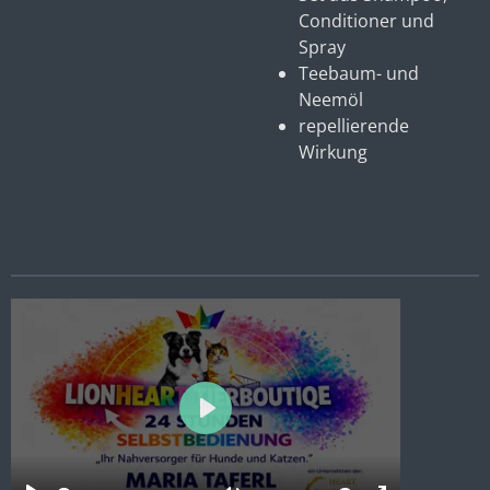
Conditioner und
Spray
Teebaum- und
Neemöl
repellierende
Wirkung
P
l