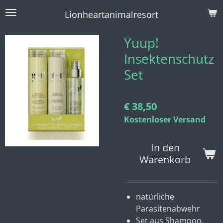
Zum
Lionheartanimalresort
Hauptinhalt
springen
Yuup!
Insektenschutz
Set
€ 38,50
Kostenloser Versand
In den
Warenkorb
natürliche
Parasitenabwehr
Set aus Shampoo,