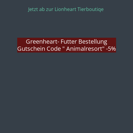
n
Jetzt ab zur Lionheart Tierboutiqe
t
e
r
f
Greenheart- Futter Bestellung
u
Gutschein Code " Animalresort" -5%
l
l
s
c
r
e
e
n